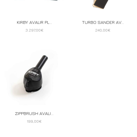
KIRBY AVALIR PL...
TURBO SANDER AV...
3.297,00
€
240,00
€
ZIPPBRUSH AVALI...
199,00
€